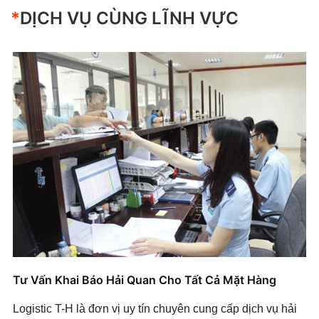
+ Mở nhóm...
Vận Tải Nội Địa
Dịch Vụ Xuất Nhập Khẩu
*
DỊCH VỤ CÙNG LĨNH VỰC
Đào Tạo Ngành Xuất Nhập Khẩu
Vận Tải Quốc Tế
+ Mở nhóm...
+ Mở nhóm...
+ Mở nhóm...
Tư Vấn Khai Báo Hải Quan Cho Tất Cả Mặt Hàng
Logistic T-H là đơn vị uy tín chuyên cung cấp dịch vụ hải