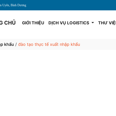
Tân Uyên, Bình Dương
G CHỦ
GIỚI THIỆU
DỊCH VỤ LOGISTICS
THƯ VI
ập khẩu
/
đào tạo thực tế xuất nhập khẩu