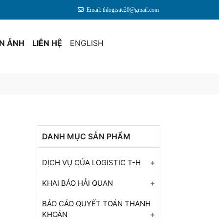
Email: thlogistic20@gmail.com
ỆN ẢNH
LIÊN HỆ
ENGLISH
DANH MỤC SẢN PHẨM
DỊCH VỤ CỦA LOGISTIC T-H
Tư Vấn Khai Báo Hải Quan
KHAI BÁO HẢI QUAN
Cho Tất Cả Mặt Hàng
Dịch Vụ Kê Khai Hải Quan
BÁO CÁO QUYẾT TOÁN THANH
Báo Cáo Quyết Toán Cuối
KHOẢN