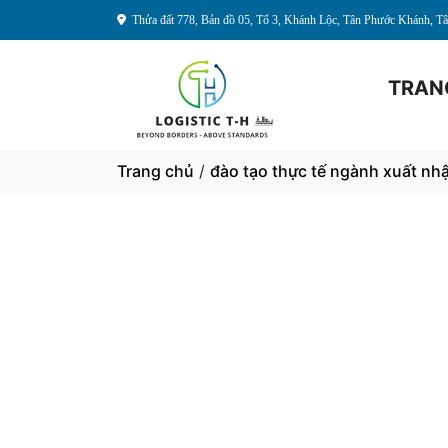
Thửa đất 778, Bản đồ 05, Tổ 3, Khánh Lộc, Tân Phước Khánh, 
TRAN
Trang chủ
/
đào tạo thực tế ngành xuất nh