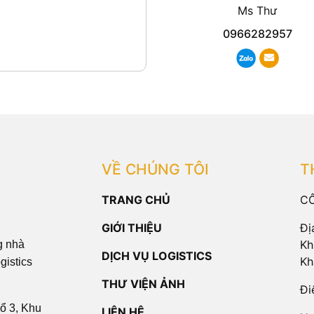
Ms Thư
0966282957
VỀ CHÚNG TÔI
T
TRANG CHỦ
CÔ
GIỚI THIỆU
Đị
Kh
g nhà
DỊCH VỤ LOGISTICS
Kh
gistics
THƯ VIỆN ẢNH
Đi
ổ 3, Khu
LIÊN HỆ