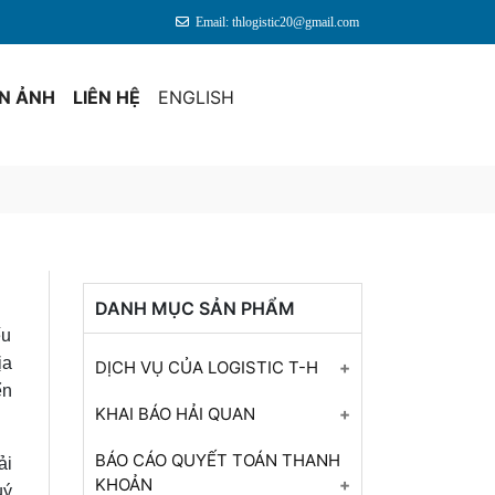
Email: thlogistic20@gmail.com
ỆN ẢNH
LIÊN HỆ
ENGLISH
DANH MỤC SẢN PHẨM
ếu
ịa
DỊCH VỤ CỦA LOGISTIC T-H
ển
Tư Vấn Khai Báo Hải Quan
KHAI BÁO HẢI QUAN
Cho Tất Cả Mặt Hàng
Dịch Vụ Kê Khai Hải Quan
BÁO CÁO QUYẾT TOÁN THANH
ải
Báo Cáo Quyết Toán Cuối
KHOẢN
uý