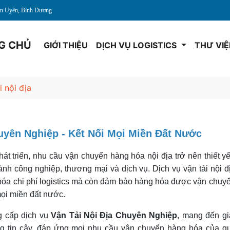
Tân Uyên, Bình Dương
G CHỦ
GIỚI THIỆU
DỊCH VỤ LOGISTICS
THƯ VI
i nội địa
uyên Nghiệp - Kết Nối Mọi Miền Đất Nước
át triển, nhu cầu vận chuyển hàng hóa nội địa trở nên thiết y
ành công nghiệp, thương mại và dịch vụ. Dịch vụ vận tải nội đ
 hóa chi phí logistics mà còn đảm bảo hàng hóa được vận chuy
mọi miền đất nước.
g cấp dịch vụ
Vận Tải Nội Địa Chuyên Nghiệp
, mang đến gi
ng tin cậy, đáp ứng mọi nhu cầu vận chuyển hàng hóa của q