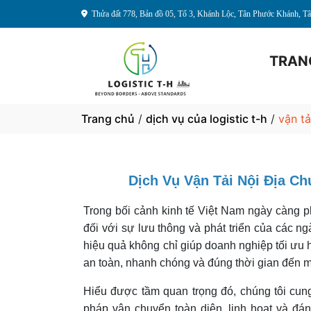
Thửa đất 778, Bản đồ 05, Tổ 3, Khánh Lộc, Tân Phước Khánh, 
TRAN
Trang chủ
/
dịch vụ của logistic t-h
/
vận tả
Dịch Vụ Vận Tải Nội Địa Ch
Trong bối cảnh kinh tế Việt Nam ngày càng ph
đối với sự lưu thông và phát triển của các ng
hiệu quả không chỉ giúp doanh nghiệp tối ưu
an toàn, nhanh chóng và đúng thời gian đến 
Hiểu được tầm quan trọng đó, chúng tôi cun
pháp vận chuyển toàn diện, linh hoạt và đá