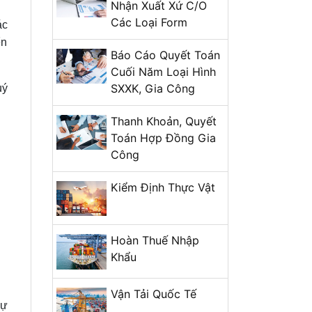
Nhận Xuất Xứ C/O
Các Loại Form
ác
ển
Báo Cáo Quyết Toán
Cuối Năm Loại Hình
SXXK, Gia Công
uý
Thanh Khoản, Quyết
Toán Hợp Đồng Gia
Công
Kiểm Định Thực Vật
Hoàn Thuế Nhập
Khẩu
Vận Tải Quốc Tế
sự