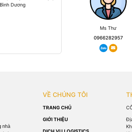
 Bình Dương
Ms Thư
0966282957
VỀ CHÚNG TÔI
T
TRANG CHỦ
CÔ
GIỚI THIỆU
Đị
Kh
g nhà
DỊCH VỤ LOGISTICS