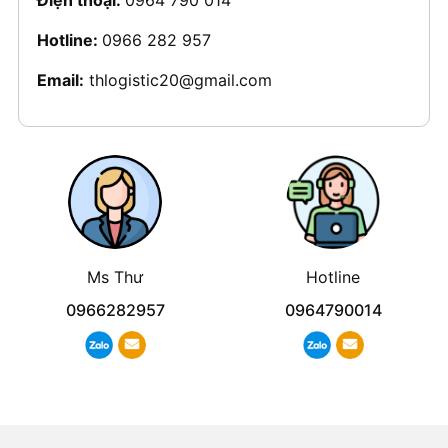
Hotline:
0966 282 957
Email:
thlogistic20@gmail.com
Ms Thư
Hotline
0966282957
0964790014