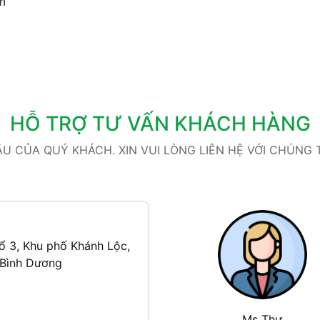
ần
HỖ TRỢ TƯ VẤN KHÁCH HÀNG
 CỦA QUÝ KHÁCH. XIN VUI LÒNG LIÊN HỆ VỚI CHÚNG TÔ
ổ 3, Khu phố Khánh Lộc,
 Bình Dương
Ms Thư