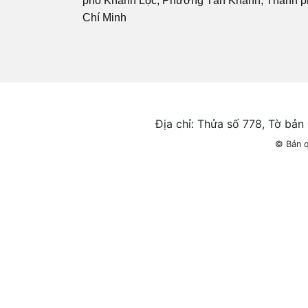
phố Khánh Lộc, Phường Tân Khánh, Thành p
Chí Minh
Địa chỉ: Thửa số 778, Tờ bả
© Bản 