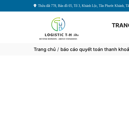
Thửa đất 778, Bản đồ 05, Tổ 3, Khánh Lộc, Tân Phước Khánh, 
TRAN
Trang chủ
/
báo cáo quyết toán thanh kho