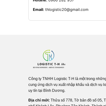
Hotline:
0966 282 957
Email:
thlogistic20@gmail.com
Công ty TNHH Logistic T-H là một trong nhữn
cung ứng dịch vụ xuất nhập khẩu và dịch vụ lo
uy tín tại Bình Dương.
Địa chỉ mới:
Thửa số 778, Tờ bản đồ số 05, T