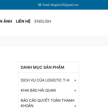
Email: thlogistic20@gmail.com
ỆN ẢNH
LIÊN HỆ
ENGLISH
DANH MỤC SẢN PHẨM
DỊCH VỤ CỦA LOGISTIC T-H
Tư Vấn Khai Báo Hải Quan
KHAI BÁO HẢI QUAN
Cho Tất Cả Mặt Hàng
Dịch Vụ Kê Khai Hải Quan
BÁO CÁO QUYẾT TOÁN THANH
Báo Cáo Quyết Toán Cuối
KHOẢN