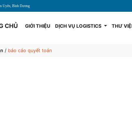
Tân Uyên, Bình Dương
G CHỦ
GIỚI THIỆU
DỊCH VỤ LOGISTICS
THƯ VI
ản
/
báo cáo quyết toán