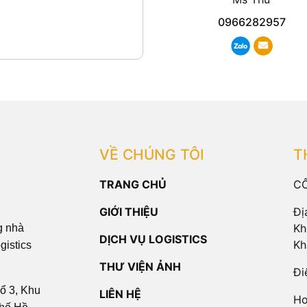
0966282957
VỀ CHÚNG TÔI
T
TRANG CHỦ
CÔ
GIỚI THIỆU
Đị
Kh
g nhà
DỊCH VỤ LOGISTICS
Kh
gistics
THƯ VIỆN ẢNH
Đi
ổ 3, Khu
LIÊN HỆ
Ho